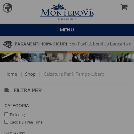
MENU
PAGAMENTI 100% SICURI
: con PayPal, bonifico bancario o
pagamento alla consegna
Home
|
Shop
|
Calzature Per Il Tempo Libero
FILTRA PER
CATEGORIA
Trekking
Caccia & Free Time
VARIANTE