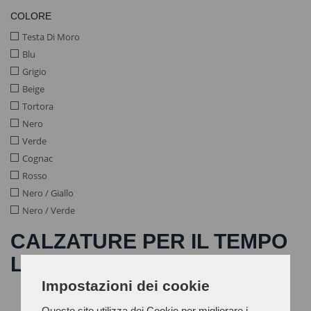
COLORE
Testa Di Moro
Blu
Grigio
Beige
Tortora
Nero
Verde
Cognac
Rosso
Nero / Giallo
Nero / Verde
CALZATURE PER IL TEMPO
LIBERO
Impostazioni dei cookie
Questo sito utilizza dei Cookie per migliorare i