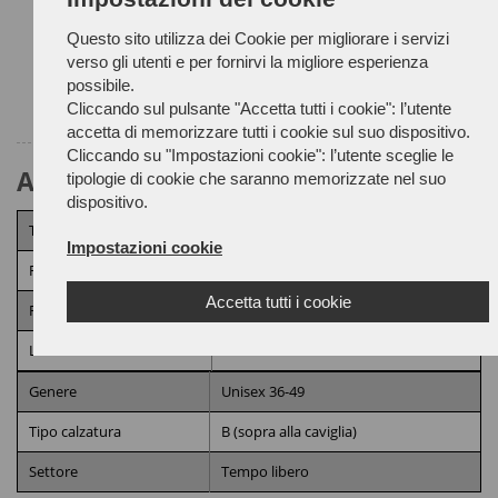
Guida alle taglie
Questo sito utilizza dei Cookie per migliorare i servizi
verso gli utenti e per fornirvi la migliore esperienza
possibile.
Cliccando sul pulsante "Accetta tutti i cookie": l’utente
accetta di memorizzare tutti i cookie sul suo dispositivo.
Cliccando su "Impostazioni cookie": l’utente sceglie le
Attributi Prodotto
tipologie di cookie che saranno memorizzate nel suo
dispositivo.
Tomaia
Pelle Nabuk
Impostazioni cookie
Fodera
Membrana PTFE
Accetta tutti i cookie
Fondo
ROCCIA
Lavorazione
IDEAL
Genere
Unisex 36-49
Tipo calzatura
B (sopra alla caviglia)
Settore
Tempo libero