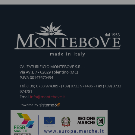
PRODOTTI COLLEGATI
OLMO
DOLOMITE
CASTAGNO
PINO
BEGOL
PRO
CALZATURIFICIO MONTEBOVE S.R.L.
Via Avis, 7 - 62029 Tolentino (MC)
P.IVA 00147670434
Tel. (+39) 0733 974385 - (+39) 0733 971485 - Fax (+39) 0733
974781
Email
info@montebove.it
Powered by