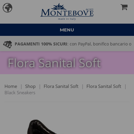
MENU
PAGAMENTI 100% SICURI
: con PayPal, bonifico bancario o
Flora Sanital Soft
pagamento alla consegna
Home
|
Shop
|
Flora Sanital Soft
|
Flora Sanital Soft
|
Black Sneakers