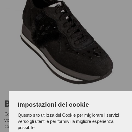
BLACK SNEAKERS
Impostazioni dei cookie
Calzatura confortevole studiata per le donne che non
Questo sito utilizza dei Cookie per migliorare i servizi
vogliono rinunciare all'eleganza. Per maggiori info e ordini
verso gli utenti e per fornirvi la migliore esperienza
contattaci!
possibile.