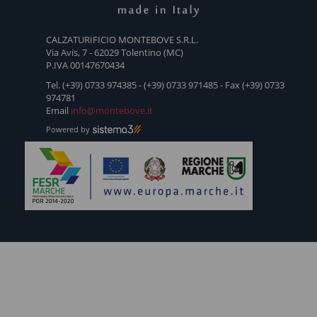
SLIP
HIGH
BUCKLE
BLACK
CHELS
ON
BLUE
RED
POMPOM
BOOTS
CALZATURIFICIO MONTEBOVE S.R.L.
BLACK
HEART
BOOTS
SNEAKERS
Via Avis, 7 - 62029 Tolentino (MC)
SNEAKERS
P.IVA 00147670434
Tel. (+39) 0733 974385 - (+39) 0733 971485 - Fax (+39) 0733
974781
Email
info@montebove.it
Powered by