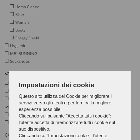
Uomo Classic
Biker
Woman
Boots
Energy Shield
Hygienic
MB>RUNNING
Sockshoes
VARIANTE
Pelle Pieno Fiore
Impostazioni dei cookie
Pelle E Cordura
Questo sito utilizza dei Cookie per migliorare i
Pelle Anfibio
servizi verso gli utenti e per fornirvi la migliore
Tessuto
esperienza possibile.
Pelle Scamosciata E Cordura
Cliccando sul pulsante "Accetta tutti i cookie":
l’utente accetta di memorizzare tutti i cookie sul
O4
suo dispositivo.
COLORE
Cliccando su "Impostazioni cookie": l’utente