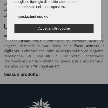
sceglie le tipologie di cookie che saranno
Nero / Arancio
memorizzate nel suo dispositivo.
Nero / Grigio
Nero / Verde
Impostazioni cookie
URBAN STYLE
Accetta tutti i cookie
La linea
Urban Style
è composta da calzature sicure ed
eleganti destinate ai vari corpi delle
forze armate
e
vigilanze
. Calzature che, oltre al design sobrio ed elegante,
rispondono ai requisiti di sicurezza: antiscivolo,
idrorepellenza e traspirabilità del piede grazie al sistema di
ricambio dell’aria
“Air System®”
.
Nessun prodotto!