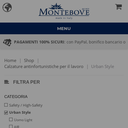
MENU
PAGAMENTI 100% SICURI
: con PayPal, bonifico bancario o
pagamento alla consegna
Home
|
Shop
|
Calzature antinfortunistiche per il lavoro
|
Urban Style
FILTRA PER
CATEGORIA
Safety / High-Safety
Urban Style
Uomo Light
AIR