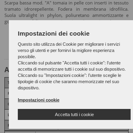
Scarpa bassa mod. "A" tomaia in pelle con inserti in tessuto
tramato idrorepellente. Fodera in membrana idrofilica.
Suola ultralight in phylon, poliuretano ammortizzante e
gomma + stabilizzatore anti-torsione. Lavorazione Ago.
Guida alle taglie
Impostazioni dei cookie
Questo sito utilizza dei Cookie per migliorare i servizi
verso gli utenti e per fornirvi la migliore esperienza
possibile.
Cliccando sul pulsante "Accetta tutti i cookie": l’utente
Attributi Prodotto
accetta di memorizzare tutti i cookie sul suo dispositivo.
Cliccando su "Impostazioni cookie": l’utente sceglie le
tipologie di cookie che saranno memorizzate nel suo
Tomaia
Pelle e tessuto cordura
dispositivo.
Fodera
Membrana IDROFILICA
Impostazioni cookie
Categoria
O2
Accetta tutti i cookie
Lavorazione
AGO
Requisiti aggiuntivi
A,
E,
HRO,
SR,
WPA,
WR