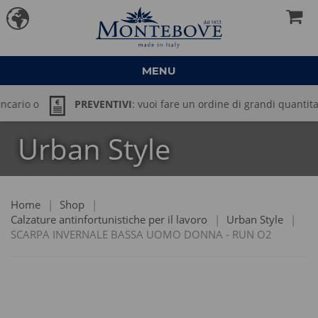
MENU
o
PREVENTIVI
: vuoi fare un ordine di grandi quantitativi? In
Urban Style
una mail a → commerciale@montebove.it
Home
|
Shop
|
Calzature antinfortunistiche per il lavoro
|
Urban Style
|
SCARPA INVERNALE BASSA UOMO DONNA - RUN O2