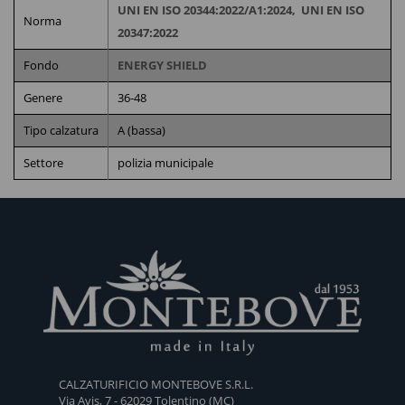
UNI EN ISO 20344:2022/A1:2024,
UNI EN ISO
Norma
20347:2022
Fondo
ENERGY SHIELD
Genere
36-48
Tipo calzatura
A (bassa)
Settore
polizia municipale
PRODOTTI COLLEGATI
STIVALI
SCARPA
UP-505
SCARPA
SCARP
IN
MASCHILE
FEMMINILE
FEMMI
CALZATURIFICIO MONTEBOVE S.R.L.
GOMMA
ESTIVA
ESTIVA
ESTIVA
Via Avis, 7 - 62029 Tolentino (MC)