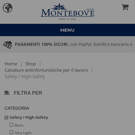
MENU
Pal, bonifico bancario o
PREVENTIVI
: vuoi fare un ordine di g
gna
una mail a → commerciale@mo
Home
|
Shop
|
Calzature antinfortunistiche per il lavoro
|
Safety / High-Safety
FILTRA PER
CATEGORIA
Safety / High-Safety
Basic
Very Light