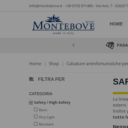
info@montebove.it
-
+39 0733 971485
- Via Avis, 7 - 62029
HOME
PAGA
Home
|
Shop
|
Calzature antinfortunistiche per
FILTRA PER
SAF
CATEGORIA
La line
Safety / High-Safety
esterni 
Basic
Inoltre 
tutte l
Very Light
Resistant
Nessu