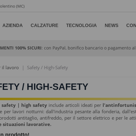
 Tolentino (MC)
AZIENDA
CALZATURE
TECNOLOGIA
NEWS
CON
MENTI 100% SICURI
: con PayPal, bonifico bancario o pagamento a
 il lavoro
|
Safety / High-Safety
ETY / HIGH-SAFETY
a
safety | high safety
include articoli ideati per
l'antinfortuni
e per lavori notturni: dall'industria pesante alla fonderia, dall'es
prodotti antitaglio, antifreddo, per il settore elettrico e per le att
e situazioni lavorative.
n prodotto!