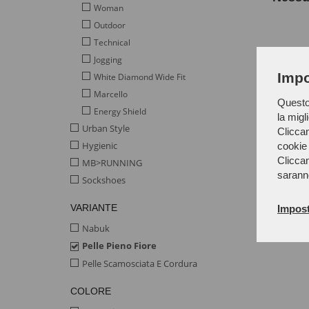
Woman
Outdoor
Technical
Jogging
Impo
White Diamond Wide Fit
Marcello
Questo 
Energy Shield
la migl
Urban Style
Cliccan
Hygienic
cookie 
Cliccan
MB>RUNNING
sarann
Sockshoes
VARIANTE
Impost
Nabuk
Pelle Pieno Fiore
Pelle Scamosciata E Cordura
COLORE